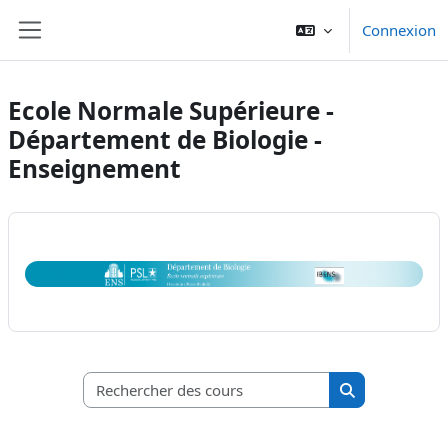
Passer au contenu principal
Connexion
Panneau latéral
Ecole Normale Supérieure -
Département de Biologie -
Enseignement
Rechercher des c
Rechercher de